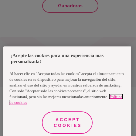
Ganadoras
Paraguay
¡Acepte las cookies para una experiencia más
personalizada!
Política de privacidad de datos
Al hacer clic en "Aceptar todas las cookies" acepta el almacenamiento
Términos y condiciones
de cookies en su dispositivo para mejorar la navegación del sitio,
analizar el uso del sitio y ayudar en nuestros esfuerzos de marketing.
Con solo "Aceptar solo las cookies necesarias", el sitio web
funcionará, pero sin las mejoras mencionadas anteriormente.
Política
de cookies
Nosotras, una marca de Essity - una compañía global líder en
higiene y salud. Cada día, mil millones de personas, en todo el
mundo, utilizan nuestros productos, servicios y soluciones. Nuestro
propósito es romper barreras por el bienestar en beneficio de
ACCEPT
consumidores, pacientes, cuidadores, clientes y la sociedad en
COOKIES
general. Vendemos en aproximadamente 150 países bajo las
principales marcas globales TENA y Tork, así como otras marcas