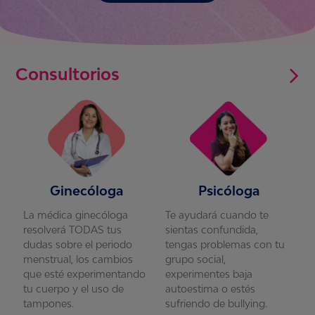
Consultorios
Ginecóloga
Psicóloga
La médica ginecóloga
Te ayudará cuando te
L
resolverá TODAS tus
sientas confundida,
r
u
dudas sobre el periodo
tengas problemas con tu
d
menstrual, los cambios
grupo social,
m
que esté experimentando
experimentes baja
q
tu cuerpo y el uso de
autoestima o estés
t
tampones.
sufriendo de bullying.
t