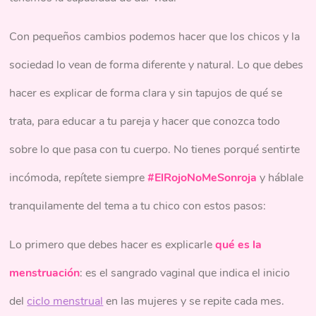
sensibilidad y falta de concentración. Lo mejor que puede
esto podrá hacer la diferencia durante el periodo y
externas como, por ejemplo, la presión del agua cuando
¡él sabrá
Con pequeños cambios podemos hacer que los chicos y la
hacer un chico en estos momentos, es consentirte más que
qué hacer en tus días!
estás en la piscina. Recuerda que si tu periodo se ausenta
sociedad lo vean de forma diferente y natural. Lo que debes
nunca y sobretodo debes decirle que evite decir
por un tiempo largo y sin explicación, es muy importante
“ESTÁS EN
hacer es explicar de forma clara y sin tapujos de qué se
TUS DÍAS”
que consultes con tu ginecólogo.
trata, para educar a tu pareja y hacer que conozca todo
Nosotras estamos seguras que con esta pequeña guía
sobre lo que pasa con tu cuerpo. No tienes porqué sentirte
lograrás que tu chico entienda tu proceso y de qué se trata
incómoda, repítete siempre
#ElRojoNoMeSonroja
y háblale
la menstruación. Seguro después de explicarle será un
tranquilamente del tema a tu chico con estos pasos:
experto y sabrá como ayudarte en cada paso. No le pongas
Lo primero que debes hacer es explicarle
qué es la
misterio y dilo sin filtro, porque
#ElRojoNoNosSonroja
. Si
menstruación
: es el sangrado vaginal que indica el inicio
te pareció genial este artículo dale me gusta.
del
ciclo menstrual
en las mujeres y se repite cada mes.