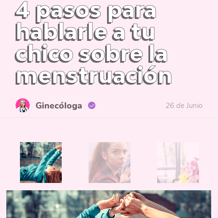
4 pasos para
hablarle a tu
chico sobre la
menstruación
Ginecóloga
26 de Junio