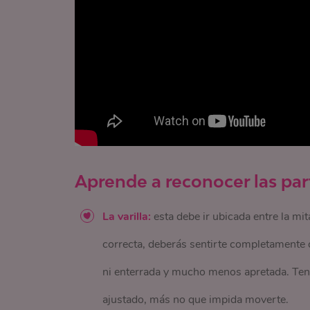
Aprende a reconocer las part
La varilla:
esta debe ir ubicada entre la mita
correcta, deberás sentirte completamente 
ni enterrada y mucho menos apretada. Ten p
ajustado, más no que impida moverte.