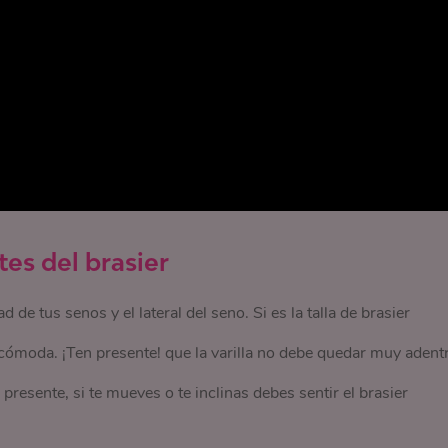
es del brasier
d de tus senos y el lateral del seno. Si es la talla de brasier
cómoda. ¡Ten presente! que la varilla no debe quedar muy adent
resente, si te mueves o te inclinas debes sentir el brasier