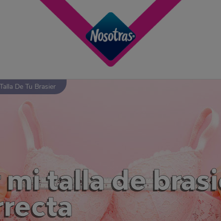
Talla De Tu Brasier
mi talla de bras
rrecta