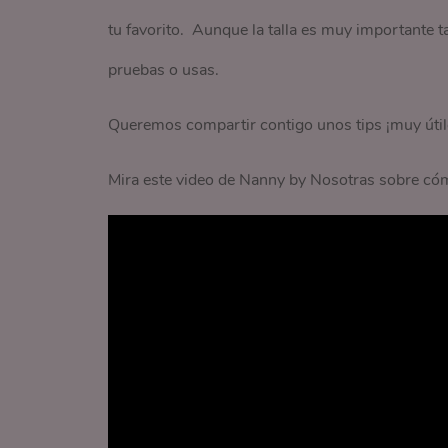
tu favorito. Aunque la talla es muy importante t
pruebas o usas.
Queremos compartir contigo unos tips ¡muy útiles!
Mira este video de Nanny by Nosotras sobre cómo