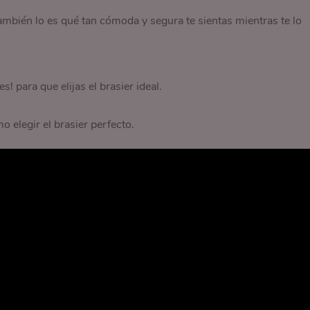
ambién lo es qué tan cómoda y segura te sientas mientras te lo
 para que elijas el brasier ideal.
 elegir el brasier perfecto.