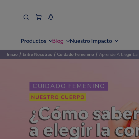
Blog
Productos
Nuestro Impacto
Inicio
/
Entre Nosotras
/
Cuidado Femenino
/
Aprende A Elegir La 
CUIDADO FEMENINO
NUESTRO CUERPO
¿Cómo saber 
a elegir la co