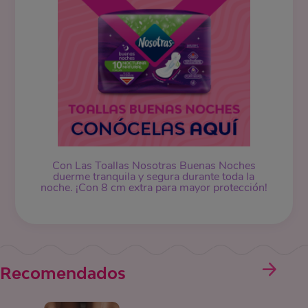
Con Las Toallas Nosotras Buenas Noches
duerme tranquila y segura durante toda la
noche. ¡Con 8 cm extra para mayor protección!
Recomendados