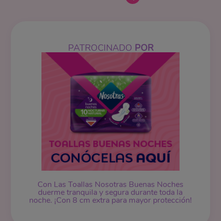
PATROCINADO
POR
Con Las Toallas Nosotras Buenas Noches
duerme tranquila y segura durante toda la
noche. ¡Con 8 cm extra para mayor protección!