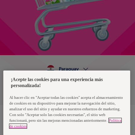
Paraguay
¡Acepte las cookies para una experiencia más
personalizada!
Política de privacidad de datos
Términos y condiciones
Al hacer clic en "Aceptar todas las cookies" acepta el almacenamiento
de cookies en su dispositivo para mejorar la navegación del sitio,
analizar el uso del sitio y ayudar en nuestros esfuerzos de marketing.
Con solo "Aceptar solo las cookies necesarias", el sitio web
funcionará, pero sin las mejoras mencionadas anteriormente.
Política
Nosotras, una marca de Essity - una compañía global líder en
de cookies
higiene y salud. Cada día, mil millones de personas, en todo el
mundo, utilizan nuestros productos, servicios y soluciones. Nuestro