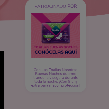
PATROCINADO
POR
Con Las Toallas Nosotras
Buenas Noches duerme
tranquila y segura durante
toda la noche. ¡Con 8 cm
extra para mayor protección!