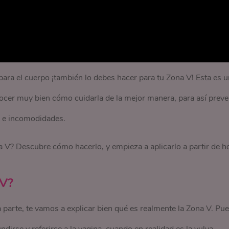
para el cuerpo ¡también lo debes hacer para tu Zona V! Esta es 
ocer muy bien cómo cuidarla de la mejor manera, para así preve
es e incomodidades.
 V? Descubre cómo hacerlo, y empieza a aplicarlo a partir de h
 V?
 parte, te vamos a explicar bien qué es realmente la Zona V. Pu