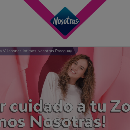
a V Jabones Intimos Nosotras Paraguay
r cuidado a tu Z
mos Nosotras!