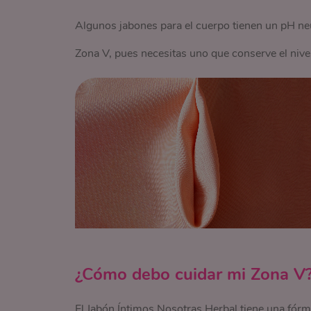
Algunos jabones para el cuerpo tienen un pH neu
Zona V, pues necesitas uno que conserve el nivel
¿Cómo debo cuidar mi Zona V
El Jabón Íntimos Nosotras Herbal tiene una fórm