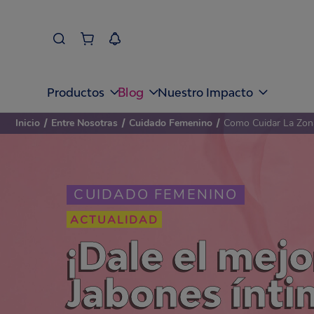
Blog
Productos
Nuestro Impacto
Inicio
/
Entre Nosotras
/
Cuidado Femenino
/
Como Cuidar La Zon
CUIDADO FEMENINO
ACTUALIDAD
¡Dale el mejo
Jabones ínti