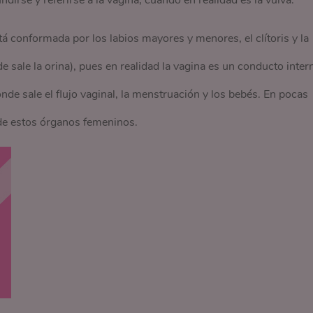
irse y referirse a la vagina, cuando en realidad es la vulva.
 conformada por los labios mayores y menores, el clítoris y la
de sale la orina), pues en realidad la vagina es un conducto inter
onde sale el flujo vaginal, la menstruación y los bebés. En pocas
e de estos órganos femeninos.