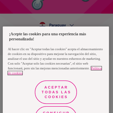
Paraguay
¡Acepte las cookies para una experiencia más
personalizada!
Política de privacidad de datos
Términos y condiciones
Al hacer clic en "Aceptar todas las cookies" acepta el almacenamiento
de cookies en su dispositivo para mejorar la navegación del sitio,
analizar el uso del sitio y ayudar en nuestros esfuerzos de marketing.
Con solo "Aceptar solo las cookies necesarias", el sitio web
funcionará, pero sin las mejoras mencionadas anteriormente.
Política
Nosotras, una marca de Essity - una compañía global líder en
de cookies
higiene y salud. Cada día, mil millones de personas, en todo el
mundo, utilizan nuestros productos, servicios y soluciones. Nuestro
propósito es romper barreras por el bienestar en beneficio de
consumidores, pacientes, cuidadores, clientes y la sociedad en
ACEPTAR
general. Vendemos en aproximadamente 150 países bajo las
TODAS LAS
principales marcas globales TENA y Tork, así como otras marcas
como Actimove, Cutimed, JOBST, Knix, Leukoplast, Libero, Libresse,
COOKIES
Lotus, Modibodi, Nosotras, Saba, Tempo, TOM Organic y Zewa. En
2024, Essity tuvo ventas de aproximadamente 13 mil millones de
euros y empleó a 36,000 personas. La sede de la compañía está
ubicada en Estocolmo, Suecia, y Essity cotiza en Nasdaq Estocolmo.