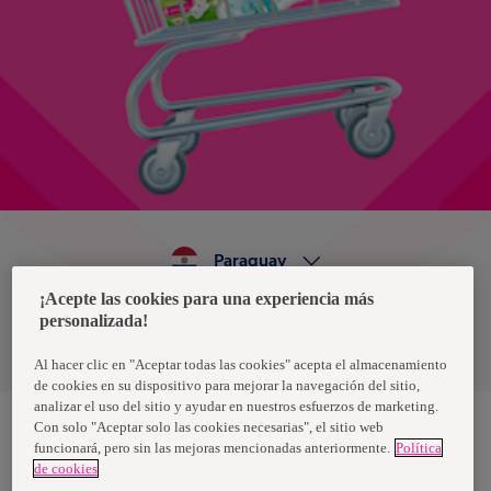
Paraguay
¡Acepte las cookies para una experiencia más
personalizada!
Política de privacidad de datos
Términos y condiciones
Al hacer clic en "Aceptar todas las cookies" acepta el almacenamiento
de cookies en su dispositivo para mejorar la navegación del sitio,
analizar el uso del sitio y ayudar en nuestros esfuerzos de marketing.
Con solo "Aceptar solo las cookies necesarias", el sitio web
funcionará, pero sin las mejoras mencionadas anteriormente.
Política
Nosotras, una marca de Essity - una compañía global líder en
de cookies
higiene y salud. Cada día, mil millones de personas, en todo el