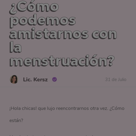
¿Cómo
podemos
amistarnos con
la
menstruación?
Lic. Kersz
31 de Julio
¡Hola chicas! que lujo reencontrarnos otra vez. ¿Cómo
están?