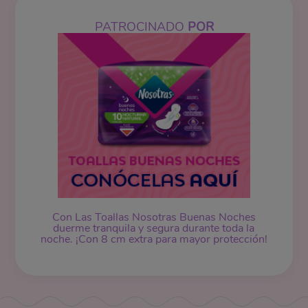
PATROCINADO
POR
Con Las Toallas Nosotras Buenas Noches
duerme tranquila y segura durante toda la
noche. ¡Con 8 cm extra para mayor protección!