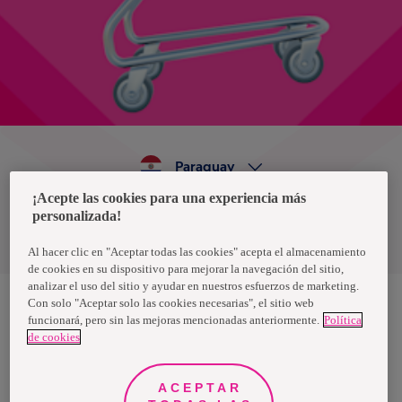
Paraguay
¡Acepte las cookies para una experiencia más
personalizada!
Política de privacidad de datos
Términos y condiciones
Al hacer clic en "Aceptar todas las cookies" acepta el almacenamiento
de cookies en su dispositivo para mejorar la navegación del sitio,
analizar el uso del sitio y ayudar en nuestros esfuerzos de marketing.
Con solo "Aceptar solo las cookies necesarias", el sitio web
funcionará, pero sin las mejoras mencionadas anteriormente.
Política
Nosotras, una marca de Essity - una compañía global líder en
de cookies
higiene y salud. Cada día, mil millones de personas, en todo el
mundo, utilizan nuestros productos, servicios y soluciones. Nuestro
propósito es romper barreras por el bienestar en beneficio de
consumidores, pacientes, cuidadores, clientes y la sociedad en
ACEPTAR
general. Vendemos en aproximadamente 150 países bajo las