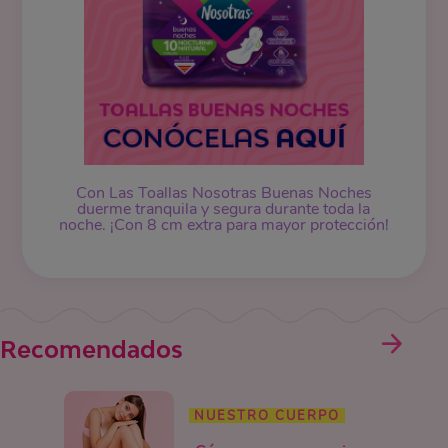
Con Las Toallas Nosotras Buenas Noches
duerme tranquila y segura durante toda la
noche. ¡Con 8 cm extra para mayor protección!
Recomendados
NUESTRO CUERPO