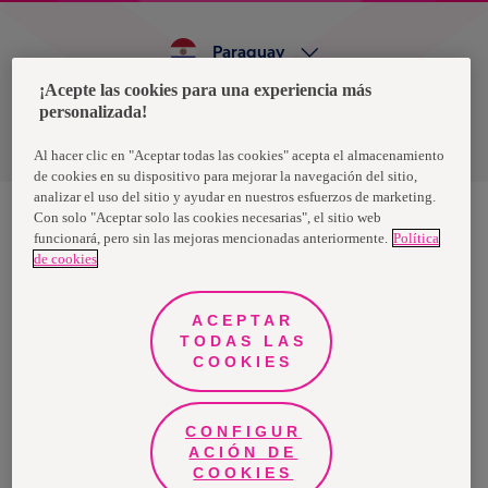
Paraguay
¡Acepte las cookies para una experiencia más
personalizada!
Política de privacidad de datos
Términos y condiciones
Al hacer clic en "Aceptar todas las cookies" acepta el almacenamiento
de cookies en su dispositivo para mejorar la navegación del sitio,
analizar el uso del sitio y ayudar en nuestros esfuerzos de marketing.
Con solo "Aceptar solo las cookies necesarias", el sitio web
funcionará, pero sin las mejoras mencionadas anteriormente.
Política
Nosotras, una marca de Essity - una compañía global líder en
de cookies
higiene y salud. Cada día, mil millones de personas, en todo el
mundo, utilizan nuestros productos, servicios y soluciones. Nuestro
propósito es romper barreras por el bienestar en beneficio de
consumidores, pacientes, cuidadores, clientes y la sociedad en
ACEPTAR
general. Vendemos en aproximadamente 150 países bajo las
TODAS LAS
principales marcas globales TENA y Tork, así como otras marcas
como Actimove, Cutimed, JOBST, Knix, Leukoplast, Libero, Libresse,
COOKIES
Lotus, Modibodi, Nosotras, Saba, Tempo, TOM Organic y Zewa. En
2024, Essity tuvo ventas de aproximadamente 13 mil millones de
euros y empleó a 36,000 personas. La sede de la compañía está
ubicada en Estocolmo, Suecia, y Essity cotiza en Nasdaq Estocolmo.
CONFIGUR
Más información en
www.essity.com
.
ACIÓN DE
COOKIES