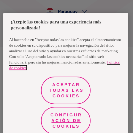
Paraguay
¡Acepte las cookies para una experiencia más
personalizada!
Política de privacidad de datos
Términos y condiciones
Al hacer clic en "Aceptar todas las cookies" acepta el almacenamiento
de cookies en su dispositivo para mejorar la navegación del sitio,
analizar el uso del sitio y ayudar en nuestros esfuerzos de marketing.
Con solo "Aceptar solo las cookies necesarias", el sitio web
funcionará, pero sin las mejoras mencionadas anteriormente.
Política
Nosotras, una marca de Essity - una compañía global líder en
de cookies
higiene y salud. Cada día, mil millones de personas, en todo el
mundo, utilizan nuestros productos, servicios y soluciones. Nuestro
propósito es romper barreras por el bienestar en beneficio de
consumidores, pacientes, cuidadores, clientes y la sociedad en
ACEPTAR
general. Vendemos en aproximadamente 150 países bajo las
TODAS LAS
principales marcas globales TENA y Tork, así como otras marcas
como Actimove, Cutimed, JOBST, Knix, Leukoplast, Libero, Libresse,
COOKIES
Lotus, Modibodi, Nosotras, Saba, Tempo, TOM Organic y Zewa. En
2024, Essity tuvo ventas de aproximadamente 13 mil millones de
euros y empleó a 36,000 personas. La sede de la compañía está
ubicada en Estocolmo, Suecia, y Essity cotiza en Nasdaq Estocolmo.
CONFIGUR
Más información en
www.essity.com
.
ACIÓN DE
COOKIES