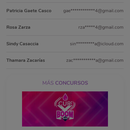
Patricia Gaete Casco
gae************4@gmail.com
Rosa Zarza
rza*****4@gmail.com
Sindy Casaccia
sin*********a@icloud.com
Thamara Zacarías
zac***********a@gmail.com
MÁS
CONCURSOS