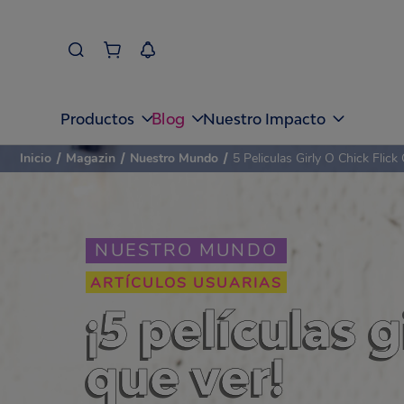
Blog
Productos
Nuestro Impacto
Inicio
/
Magazin
/
Nuestro Mundo
/
5 Peliculas Girly O Chick Fli
NUESTRO MUNDO
ARTÍCULOS USUARIAS
¡5 películas g
que ver!