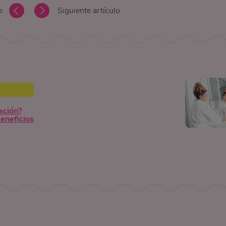
o
Siguiente artículo
jación?
eneficios