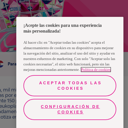
¡Acepte las cookies para una experiencia
más personalizada!
Al hacer clic en "Aceptar todas las cookies" acepta el
almacenamiento de cookies en su dispositivo para mejorar
la navegación del sitio, analizar el uso del sitio y ayudar en
nuestros esfuerzos de marketing. Con solo "Aceptar solo las
Paraguay
cookies necesarias", el sitio web funcionará, pero sin las
mejoras mencionadas anteriormente.
Política de cookies
ACEPTAR TODAS LAS
COOKIES
a, mil millones de personas, en todo el mundo,
ras por el bienestar en beneficio de consumidores,
e 150 países bajo las principales marcas
ukoplast, Libero, Libresse, Lotus, Modibodi,
CONFIGURACIÓN DE
adamente 13 mil millones de euros y empleó a
COOKIES
 cotiza en Nasdaq Estocolmo. Más información en