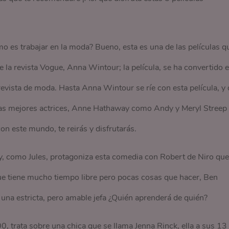
o es trabajar en la moda? Bueno, esta es una de las películas q
de la revista Vogue, Anna Wintour; la película, se ha convertido 
a revista de moda. Hasta Anna Wintour se ríe con esta película, y 
n las mejores actrices, Anne Hathaway como Andy y Meryl Streep
n este mundo, te reirás y disfrutarás.
 como Jules, protagoniza esta comedia con Robert de Niro que
que tiene mucho tiempo libre pero pocas cosas que hacer, Ben
una estricta, pero amable jefa ¿Quién aprenderá de quién?
00, trata sobre una chica que se llama Jenna Rinck, ella a sus 13