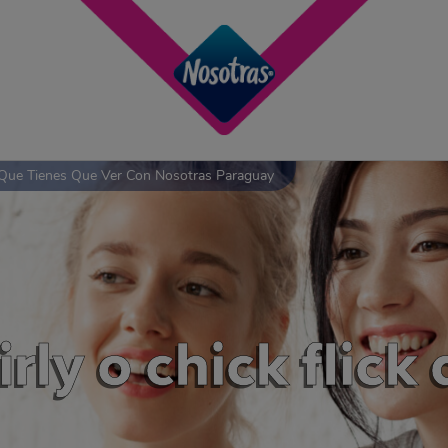
ck Que Tienes Que Ver Con Nosotras Paraguay
irly o chick flick