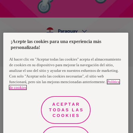
Paraguay
¡Acepte las cookies para una experiencia más
personalizada!
Política de privacidad de datos
Términos y condiciones
Al hacer clic en "Aceptar todas las cookies" acepta el almacenamiento
de cookies en su dispositivo para mejorar la navegación del sitio,
analizar el uso del sitio y ayudar en nuestros esfuerzos de marketing.
Con solo "Aceptar solo las cookies necesarias", el sitio web
funcionará, pero sin las mejoras mencionadas anteriormente.
Política
Nosotras, una marca de Essity - una compañía global líder en
de cookies
higiene y salud. Cada día, mil millones de personas, en todo el
mundo, utilizan nuestros productos, servicios y soluciones. Nuestro
propósito es romper barreras por el bienestar en beneficio de
consumidores, pacientes, cuidadores, clientes y la sociedad en
ACEPTAR
general. Vendemos en aproximadamente 150 países bajo las
TODAS LAS
principales marcas globales TENA y Tork, así como otras marcas
como Actimove, Cutimed, JOBST, Knix, Leukoplast, Libero, Libresse,
COOKIES
Lotus, Modibodi, Nosotras, Saba, Tempo, TOM Organic y Zewa. En
2024, Essity tuvo ventas de aproximadamente 13 mil millones de
euros y empleó a 36,000 personas. La sede de la compañía está
ubicada en Estocolmo, Suecia, y Essity cotiza en Nasdaq Estocolmo.