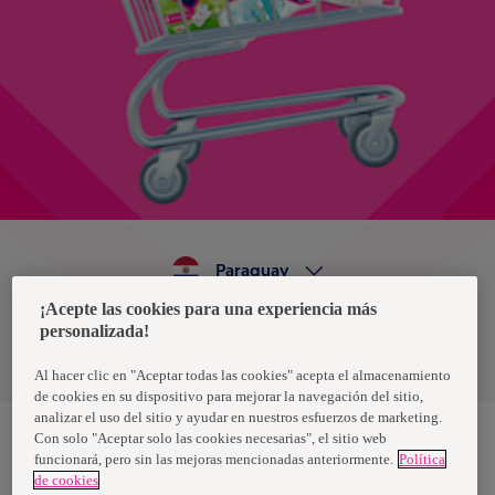
Paraguay
¡Acepte las cookies para una experiencia más
personalizada!
Política de privacidad de datos
Términos y condiciones
Al hacer clic en "Aceptar todas las cookies" acepta el almacenamiento
de cookies en su dispositivo para mejorar la navegación del sitio,
analizar el uso del sitio y ayudar en nuestros esfuerzos de marketing.
Con solo "Aceptar solo las cookies necesarias", el sitio web
funcionará, pero sin las mejoras mencionadas anteriormente.
Política
Nosotras, una marca de Essity - una compañía global líder en
de cookies
higiene y salud. Cada día, mil millones de personas, en todo el