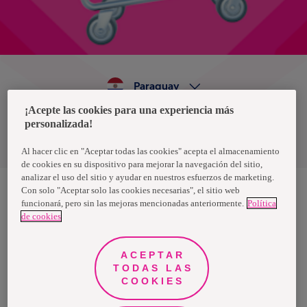
Paraguay
¡Acepte las cookies para una experiencia más
personalizada!
Política de privacidad de datos
Términos y condiciones
Al hacer clic en "Aceptar todas las cookies" acepta el almacenamiento
de cookies en su dispositivo para mejorar la navegación del sitio,
analizar el uso del sitio y ayudar en nuestros esfuerzos de marketing.
Con solo "Aceptar solo las cookies necesarias", el sitio web
funcionará, pero sin las mejoras mencionadas anteriormente.
Política
Nosotras, una marca de Essity - una compañía global líder en
de cookies
higiene y salud. Cada día, mil millones de personas, en todo el
mundo, utilizan nuestros productos, servicios y soluciones. Nuestro
propósito es romper barreras por el bienestar en beneficio de
consumidores, pacientes, cuidadores, clientes y la sociedad en
ACEPTAR
general. Vendemos en aproximadamente 150 países bajo las
TODAS LAS
principales marcas globales TENA y Tork, así como otras marcas
como Actimove, Cutimed, JOBST, Knix, Leukoplast, Libero, Libresse,
COOKIES
Lotus, Modibodi, Nosotras, Saba, Tempo, TOM Organic y Zewa. En
2024, Essity tuvo ventas de aproximadamente 13 mil millones de