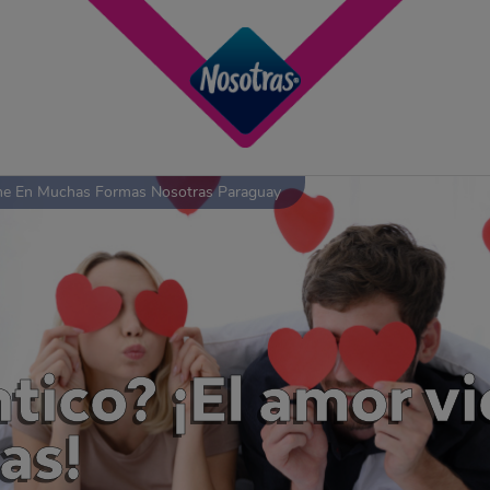
ne En Muchas Formas Nosotras Paraguay
ico? ¡El amor v
as!