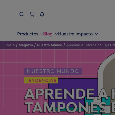
Blog
Productos
Nuestro Impacto
Inicio
/
Magazin
/
Nuestro Mundo
/
Aprende A Hacer Una Caja Pa
NUESTRO MUNDO
TENDENCIAS
APRENDE A 
TAMPONES EN