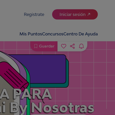
Registrate
Iniciar sesión
Mis Puntos
Concursos
Centro De Ayuda
Guardar
A PARA
 By Nosotras