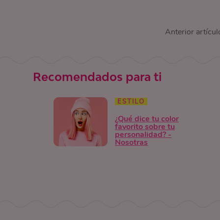
Anterior artícul
Recomendados para ti
ESTILO
¿Qué dice tu color
favorito sobre tu
personalidad? -
Nosotras