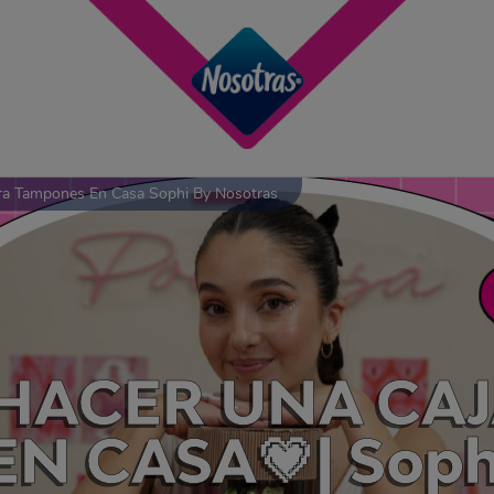
ra Tampones En Casa Sophi By Nosotras
HACER UNA CAJ
 CASA💗| Sophi