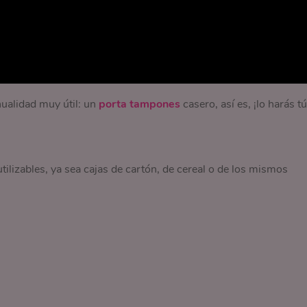
ualidad muy útil: un
porta tampones
casero, así es, ¡lo harás tú
tilizables, ya sea cajas de cartón, de cereal o de los mismos