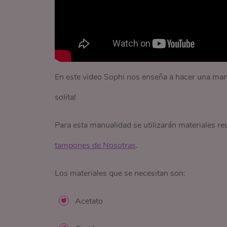
En este video Sophi nos enseña a hacer una man
solita!
Para esta manualidad se utilizarán materiales reu
tampones de Nosotras
.
Los materiales que se necesitan son:
Acetato