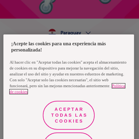
Paraguay
¡Acepte las cookies para una experiencia más
personalizada!
Política de privacidad de datos
Términos y condiciones
Al hacer clic en "Aceptar todas las cookies" acepta el almacenamiento
de cookies en su dispositivo para mejorar la navegación del sitio,
analizar el uso del sitio y ayudar en nuestros esfuerzos de marketing.
Con solo "Aceptar solo las cookies necesarias", el sitio web
funcionará, pero sin las mejoras mencionadas anteriormente.
Política
Nosotras, una marca de Essity - una compañía global líder en
de cookies
higiene y salud. Cada día, mil millones de personas, en todo el
mundo, utilizan nuestros productos, servicios y soluciones. Nuestro
propósito es romper barreras por el bienestar en beneficio de
consumidores, pacientes, cuidadores, clientes y la sociedad en
ACEPTAR
general. Vendemos en aproximadamente 150 países bajo las
TODAS LAS
principales marcas globales TENA y Tork, así como otras marcas
como Actimove, Cutimed, JOBST, Knix, Leukoplast, Libero, Libresse,
COOKIES
Lotus, Modibodi, Nosotras, Saba, Tempo, TOM Organic y Zewa. En
2024, Essity tuvo ventas de aproximadamente 13 mil millones de
euros y empleó a 36,000 personas. La sede de la compañía está
ubicada en Estocolmo, Suecia, y Essity cotiza en Nasdaq Estocolmo.