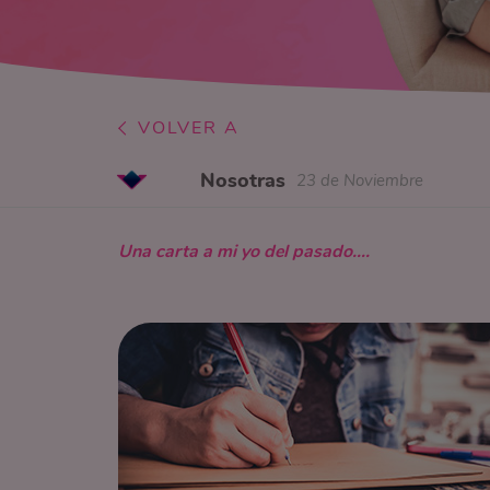
VOLVER A
Nosotras
23 de Noviembre
Una carta a mi yo del pasado….