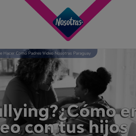
Que Hacer Como Padres Video Nosotras Paraguay
ullying?¿Cómo en
eo con tus hijos