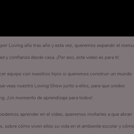
or Loving año tras año y esta vez, queremos expandir el mens
ad y confianza desde casa. ¡Por eso, este video es para ti!
cer equipo con nuestros hijos si queremos construir un mundo
 que veas nuestro Loving Show junto a ellos, para que unidos
ing. ¡Un momento de aprendizaje para todos!
podemos aprender en el video, queremos invitarles a que abran
s, sobre cómo viven ellos su vida en el ambiente escolar y cóm