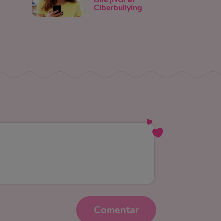
Dile ¡NO! al
Ciberbullying
Comentar