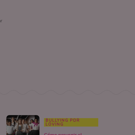
ar
BULLYING POR
LOVING