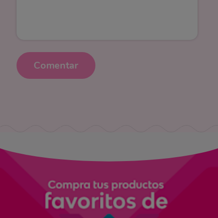
Mitológicamente
– Dios de la guerra.
En tu carta astral
– El signo indica cómo manejas
tu energía de acción. La casa nos muestra el área
Comentar
de nuestra vida a la cual le entregamos esa energía
e impulso.
Júpiter
es el planeta que rige la expansión de la
consciencia fuera de la experiencia física. Simboliza
expansión, crecimiento, capacidad de comprensión y
sabiduría, amor a la libertad y positivismo.
Mitológicamente
– Guardián de la ley, protector de