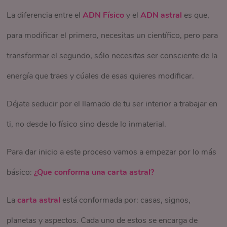
La diferencia entre el
búsqueda del conocimiento y nuestra comunicación.
ADN Físico
y el
ADN astral
es que,
metódicos y constructivos. Se desempeñan muy bien en
individuos dentro de una comunidad. En la astrología
para modificar el primero, necesitas un científico, pero para
Es por esto que es la casa de los escritos, los estudios
trabajos de confianza y responsabilidad.
antigua, el Sol, representa el gobernante. En los
transformar el segundo, sólo necesitas ser consciente de la
y los medios de comunicación. También es la casa de
eclipses representa los inicios.
Géminis:
energía que traes y cúales de esas quieres modificar.
nuestros hermanos, vecinos y entorno cercano,
Mitológicamente
– El Sol representa la fuerza
Elemento: Aire - Modalidad: Mutable Planeta Regente:
teniendo así relación con los desplazamientos cortos.
Déjate seducir por el llamado de tu ser interior a trabajar en
creadora de la naturaleza. Dios.
Mercurio Afirmación: Yo pienso
ti, no desde lo físico sino desde lo inmaterial.
Casa 4:
Representa el hogar y la familia, de la que
En tu carta astral
– Representa los rasgos de
Este signo es adaptable, comunicativo, intelectual, le agrada
venimos y la que construiremos. Es también la casa
Para dar inicio a este proceso vamos a empezar por lo más
nuestro carácter, nuestro poder personal y nuestra
conversar, viajar. Mentalmente ágil e inteligente. Se
de los inmuebles y la vejez. En la astrología moderna
básico:
¿Que conforma una carta astral?
vocación. La casa donde se encuentra representa el
desempeña muy bien en cualquier trabajo que propicie el
nos habla de la madre y en la astrología antigua del
área de nuestra vida donde somos fuertes y
La
carta astral
está conformada por: casas, signos,
cambio y el constante conocimiento y movimiento.
padre.
autosuficientes.
planetas y aspectos. Cada uno de estos se encarga de