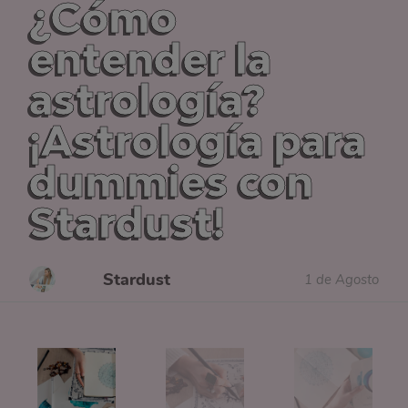
¿Cómo
entender la
astrología?
¡Astrología para
dummies con
Stardust!
Stardust
1 de Agosto