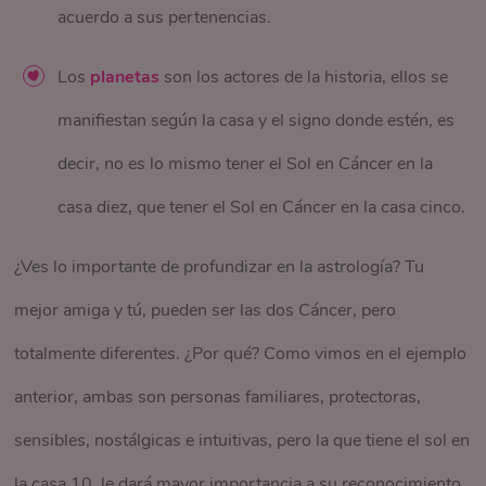
acuerdo a sus pertenencias.
superiores, especialización, maestrías o doctorados.
minuciosos, rutinarios y detallistas.
demás. La casa es la misma para todos: La primera
Representa nuestros planes e ideales más elevados.
Los
planetas
son los actores de la historia, ellos se
casa.
Libra:
manifiestan según la casa y el signo donde estén, es
Casa 10:
Representa los reconocimientos y la
La
luna
está conectada con nuestras emociones, la
Elemento: Aire - Modalidad: Cardinal Regente: Venus
decir, no es lo mismo tener el Sol en Cáncer en la
proyección social, así como los ascensos
manera como nutrimos nuestras relaciones y la forma
Afirmación: Yo equilibro
casa diez, que tener el Sol en Cáncer en la casa cinco.
profesionales y el prestigio. Rige las acciones
en que expresamos nuestro afecto. Está
concretas y los esfuerzos que a largo plazo se
Un libra constantemente es amable, simpático, amante de
¿Ves lo importante de profundizar en la astrología? Tu
estrechamente ligada con nuestra madre biológica, al
materializarán en éxitos.
la tranquilidad, idealista, indeciso, sociable y equilibrado. Se
mejor amiga y tú, pueden ser las dos Cáncer, pero
ser ella quien nos nutrió desde el primer instante. De
desempeña muy bien en cualquier trabajo donde las
totalmente diferentes. ¿Por qué? Como vimos en el ejemplo
Casa 11:
Representa los amigos y la relación con los
ella heredamos los hábitos
protectores
y el instinto.
relaciones humanas y la armonía sean fundamentales.
anterior, ambas son personas familiares, protectoras,
demás. Nos habla de cómo trabajamos en equipo
Al equilibrar la energía de nuestro signo lunar
sensibles, nostálgicas e intuitivas, pero la que tiene el sol en
para buscar un bien común, y los vínculos que se
Escorpio:
podremos crear relaciones más armoniosas. En la
la casa 10, le dará mayor importancia a su reconocimiento
crean desde la libertad.