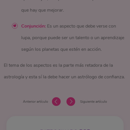
cerebro y cómo estas recrean nuestro imaginario del
Sagitario busca estar en constante movimiento, espacio,
que hay que mejorar.
mundo, también nos habla de los intercambios, el
libertad, viajes y aventuras, es generoso, feliz, positivo e
Conjunción:
Es un aspecto que debe verse con
intelecto y lo que comunicamos con nuestras
idealista, posee buen juicio y actúa con franqueza. Se
lupa, porque puede ser un talento o un aprendizaje
palabras y acciones.
desempeña muy bien donde sus creencias estén
según los planetas que estén en acción.
expresadas en proyectos.
Mitológicamente
– Mensajero de los Dioses.
El tema de los aspectos es la parte más retadora de la
Capricornio:
En tu carta astral
– El signo indica cómo te
astrología y esta sí la debe hacer un astrólogo de confianza.
comunicas y entiendes el mundo. La casa nos
Elemento: Tierra - Modalidad: Cardinal Planeta Regente:
muestra en qué área de nuestra vida integramos la
Saturno Afirmación: Yo ambiciono
Anterior artículo
Siguiente artículo
mente, el espíritu y la materia.
Un individuo capricornio es práctico, cauteloso, ambicioso
Venus
representa la capacidad de valorar por medio
y responsable, metódico, con mucha paciencia e ingenio.