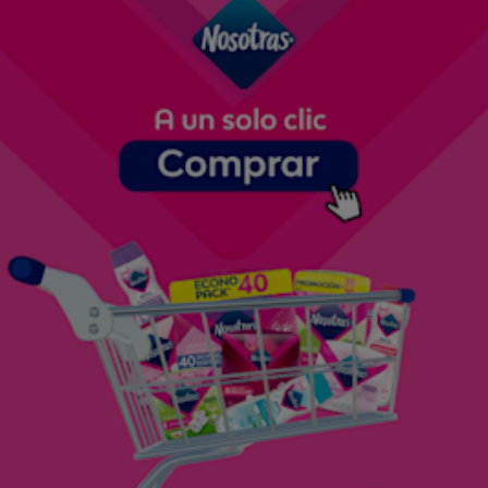
la justicia.
En tu carta astral
– El signo indica cómo te
expandes y cuáles son tus creencias o valores más
importantes. La casa nos muestra el área de
nuestras vidas donde buscamos la expansión.
Saturno
es el planeta que se encarga de la formación
a través de la restricción, disciplina y rigidez. Es el
planeta del karma material, nos ayuda a desarrollar la
disciplina, el sentimiento del deber y a concretar
nuestras ideas. Nos despierta la realidad. Representa