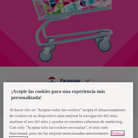
Paraguay
¡Acepte las cookies para una experiencia más
personalizada!
Política de privacidad de datos
Términos y condiciones
Al hacer clic en "Aceptar todas las cookies" acepta el almacenamiento
de cookies en su dispositivo para mejorar la navegación del sitio,
analizar el uso del sitio y ayudar en nuestros esfuerzos de marketing.
Con solo "Aceptar solo las cookies necesarias", el sitio web
funcionará, pero sin las mejoras mencionadas anteriormente.
Política
Nosotras, una marca de Essity - una compañía global líder en