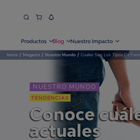
Blog
Productos
Nuestro Impacto
Inicio
/
Magazin
/
Nuestro Mundo
/
Cuales Son Los Tipos De Fami
NUESTRO MUNDO
TENDENCIAS
Conoce cuáles
actuales