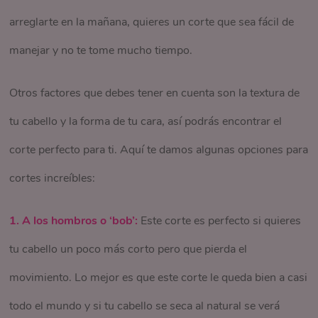
un poco más alargada, o en forma de diamante, este look
arreglarte en la mañana, quieres un corte que sea fácil de
Un cambio de look siempre será positivo, le dará un nuevo
hará que se vea más balanceada.
manejar y no te tome mucho tiempo.
aire a tu apariencia y te sentirás genial. ¡Atrévete, el cabello
siempre volverá a crecer!
Otros factores que debes tener en cuenta son la textura de
tu cabello y la forma de tu cara, así podrás encontrar el
corte perfecto para ti. Aquí te damos algunas opciones para
cortes increíbles:
1. A los hombros o ‘bob’:
Este corte es perfecto si quieres
tu cabello un poco más corto pero que pierda el
movimiento. Lo mejor es que este corte le queda bien a casi
todo el mundo y si tu cabello se seca al natural se verá