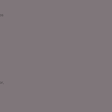
os
or,