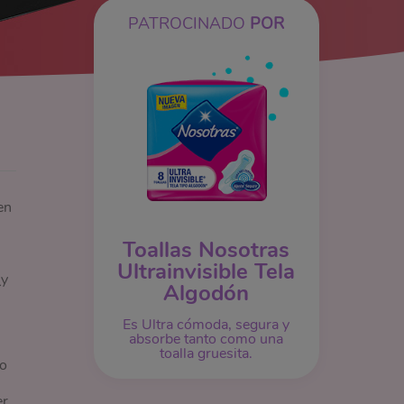
PATROCINADO
POR
en
Toallas Nosotras
Ultrainvisible Tela
¿y
Algodón
Es Ultra cómoda, segura y
absorbe tanto como una
toalla gruesita.
lo
er