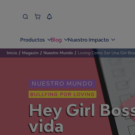
Blog
Productos
Nuestro Impacto
Inicio
/
Magazin
/
Nuestro Mundo
/
Loving Como Ser Una Girl Bos
NUESTRO MUNDO
BULLYING POR LOVING
Hey Girl Boss
vida