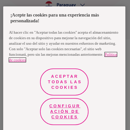
Paraguay
¡Acepte las cookies para una experiencia más
personalizada!
Política de privacidad de datos
Términos y condiciones
Al hacer clic en "Aceptar todas las cookies" acepta el almacenamiento
de cookies en su dispositivo para mejorar la navegación del sitio,
analizar el uso del sitio y ayudar en nuestros esfuerzos de marketing.
Con solo "Aceptar solo las cookies necesarias", el sitio web
funcionará, pero sin las mejoras mencionadas anteriormente.
Política
Nosotras, una marca de Essity - una compañía global líder en
de cookies
higiene y salud. Cada día, mil millones de personas, en todo el
mundo, utilizan nuestros productos, servicios y soluciones. Nuestro
propósito es romper barreras por el bienestar en beneficio de
consumidores, pacientes, cuidadores, clientes y la sociedad en
ACEPTAR
general. Vendemos en aproximadamente 150 países bajo las
TODAS LAS
principales marcas globales TENA y Tork, así como otras marcas
como Actimove, Cutimed, JOBST, Knix, Leukoplast, Libero, Libresse,
COOKIES
Lotus, Modibodi, Nosotras, Saba, Tempo, TOM Organic y Zewa. En
2024, Essity tuvo ventas de aproximadamente 13 mil millones de
euros y empleó a 36,000 personas. La sede de la compañía está
ubicada en Estocolmo, Suecia, y Essity cotiza en Nasdaq Estocolmo.
CONFIGUR
Más información en
www.essity.com
.
ACIÓN DE
COOKIES