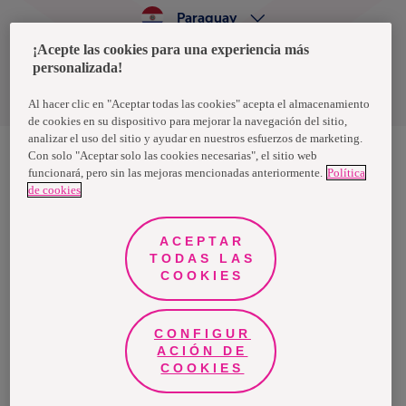
Paraguay
¡Acepte las cookies para una experiencia más
personalizada!
Política de privacidad de datos
Términos y condiciones
Al hacer clic en "Aceptar todas las cookies" acepta el almacenamiento
de cookies en su dispositivo para mejorar la navegación del sitio,
analizar el uso del sitio y ayudar en nuestros esfuerzos de marketing.
Con solo "Aceptar solo las cookies necesarias", el sitio web
funcionará, pero sin las mejoras mencionadas anteriormente.
Política
Nosotras, una marca de Essity - una compañía global líder en
de cookies
higiene y salud. Cada día, mil millones de personas, en todo el
mundo, utilizan nuestros productos, servicios y soluciones. Nuestro
propósito es romper barreras por el bienestar en beneficio de
consumidores, pacientes, cuidadores, clientes y la sociedad en
ACEPTAR
general. Vendemos en aproximadamente 150 países bajo las
TODAS LAS
principales marcas globales TENA y Tork, así como otras marcas
como Actimove, Cutimed, JOBST, Knix, Leukoplast, Libero, Libresse,
COOKIES
Lotus, Modibodi, Nosotras, Saba, Tempo, TOM Organic y Zewa. En
2024, Essity tuvo ventas de aproximadamente 13 mil millones de
euros y empleó a 36,000 personas. La sede de la compañía está
ubicada en Estocolmo, Suecia, y Essity cotiza en Nasdaq Estocolmo.
CONFIGUR
Más información en
www.essity.com
.
ACIÓN DE
COOKIES