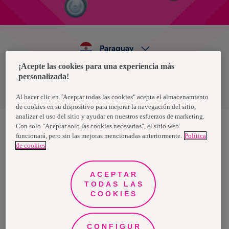
Paraguay
¡Acepte las cookies para una experiencia más
personalizada!
Política de privacidad de datos
Términos y condiciones
Al hacer clic en "Aceptar todas las cookies" acepta el almacenamiento
de cookies en su dispositivo para mejorar la navegación del sitio,
analizar el uso del sitio y ayudar en nuestros esfuerzos de marketing.
Con solo "Aceptar solo las cookies necesarias", el sitio web
funcionará, pero sin las mejoras mencionadas anteriormente.
Política
Nosotras, una marca de Essity - una compañía global líder en
de cookies
higiene y salud. Cada día, mil millones de personas, en todo el
mundo, utilizan nuestros productos, servicios y soluciones. Nuestro
propósito es romper barreras por el bienestar en beneficio de
consumidores, pacientes, cuidadores, clientes y la sociedad en
ACEPTAR
general. Vendemos en aproximadamente 150 países bajo las
TODAS LAS
principales marcas globales TENA y Tork, así como otras marcas
como Actimove, Cutimed, JOBST, Knix, Leukoplast, Libero, Libresse,
COOKIES
Lotus, Modibodi, Nosotras, Saba, Tempo, TOM Organic y Zewa. En
2024, Essity tuvo ventas de aproximadamente 13 mil millones de
euros y empleó a 36,000 personas. La sede de la compañía está
ubicada en Estocolmo, Suecia, y Essity cotiza en Nasdaq Estocolmo.
CONFIGUR
Más información en
www.essity.com
.