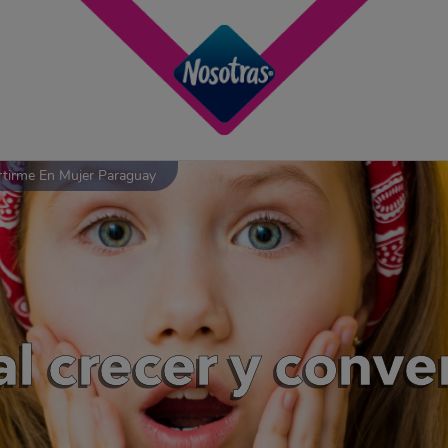
rtirme En Mujer Paraguay
al crecer y conve