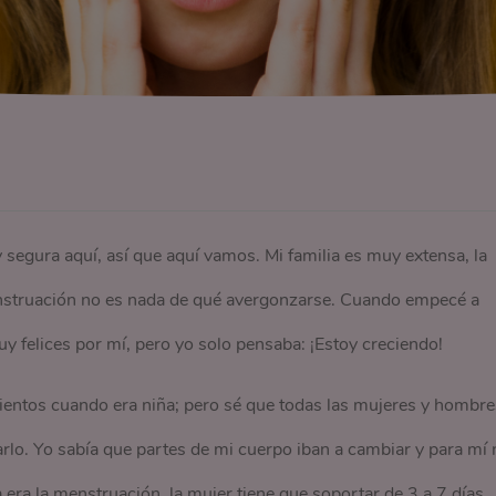
segura aquí, así que aquí vamos. Mi familia es muy extensa, la
nstruación no es nada de qué avergonzarse. Cuando empecé a
uy felices por mí, pero yo solo pensaba: ¡Estoy creciendo!
ientos cuando era niña; pero sé que todas las mujeres y hombre
lo. Yo sabía que partes de mi cuerpo iban a cambiar y para mí 
era la menstruación, la mujer tiene que soportar de 3 a 7 días