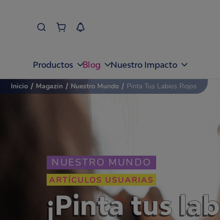
Blog
Productos
Nuestro Impacto
Inicio
/
Magazin
/
Nuestro Mundo
/
Pinta Tus Labios Rojos
NUESTRO MUNDO
ARTÍCULOS USUARIAS
¡Pinta tus lab