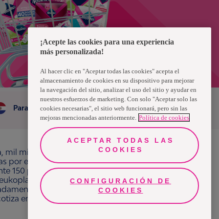
¡Acepte las cookies para una experiencia
más personalizada!
Al hacer clic en "Aceptar todas las cookies" acepta el
almacenamiento de cookies en su dispositivo para mejorar
la navegación del sitio, analizar el uso del sitio y ayudar en
nuestros esfuerzos de marketing. Con solo "Aceptar solo las
Paraguay
cookies necesarias", el sitio web funcionará, pero sin las
mejoras mencionadas anteriormente.
Política de cookies
ACEPTAR TODAS LAS
COOKIES
a, mil millones de personas, en todo el mundo,
ras por el bienestar en beneficio de consumidores,
e 150 países bajo las principales marcas
ukoplast, Libero, Libresse, Lotus, Modibodi,
CONFIGURACIÓN DE
adamente 13 mil millones de euros y empleó a
COOKIES
 cotiza en Nasdaq Estocolmo. Más información en