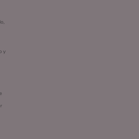
do,
o y
e
r