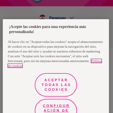
Paraguay
¡Acepte las cookies para una experiencia más
personalizada!
Política de privacidad de datos
Términos y condiciones
Al hacer clic en "Aceptar todas las cookies" acepta el almacenamiento
de cookies en su dispositivo para mejorar la navegación del sitio,
analizar el uso del sitio y ayudar en nuestros esfuerzos de marketing.
Con solo "Aceptar solo las cookies necesarias", el sitio web
funcionará, pero sin las mejoras mencionadas anteriormente.
Política
Nosotras, una marca de Essity - una compañía global líder en
de cookies
higiene y salud. Cada día, mil millones de personas, en todo el
mundo, utilizan nuestros productos, servicios y soluciones. Nuestro
propósito es romper barreras por el bienestar en beneficio de
consumidores, pacientes, cuidadores, clientes y la sociedad en
ACEPTAR
general. Vendemos en aproximadamente 150 países bajo las
TODAS LAS
principales marcas globales TENA y Tork, así como otras marcas
como Actimove, Cutimed, JOBST, Knix, Leukoplast, Libero, Libresse,
COOKIES
Lotus, Modibodi, Nosotras, Saba, Tempo, TOM Organic y Zewa. En
2024, Essity tuvo ventas de aproximadamente 13 mil millones de
euros y empleó a 36,000 personas. La sede de la compañía está
ubicada en Estocolmo, Suecia, y Essity cotiza en Nasdaq Estocolmo.
CONFIGUR
Más información en
www.essity.com
.
ACIÓN DE