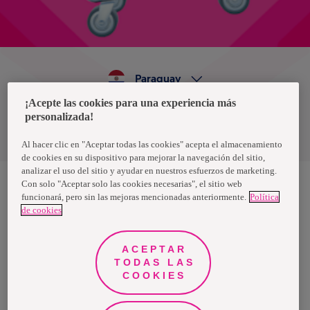
Paraguay
¡Acepte las cookies para una experiencia más
personalizada!
Política de privacidad de datos
Términos y condiciones
Al hacer clic en "Aceptar todas las cookies" acepta el almacenamiento
de cookies en su dispositivo para mejorar la navegación del sitio,
analizar el uso del sitio y ayudar en nuestros esfuerzos de marketing.
Con solo "Aceptar solo las cookies necesarias", el sitio web
funcionará, pero sin las mejoras mencionadas anteriormente.
Política
Nosotras, una marca de Essity - una compañía global líder en
de cookies
higiene y salud. Cada día, mil millones de personas, en todo el
mundo, utilizan nuestros productos, servicios y soluciones. Nuestro
propósito es romper barreras por el bienestar en beneficio de
consumidores, pacientes, cuidadores, clientes y la sociedad en
ACEPTAR
general. Vendemos en aproximadamente 150 países bajo las
TODAS LAS
principales marcas globales TENA y Tork, así como otras marcas
como Actimove, Cutimed, JOBST, Knix, Leukoplast, Libero, Libresse,
COOKIES
Lotus, Modibodi, Nosotras, Saba, Tempo, TOM Organic y Zewa. En
2024, Essity tuvo ventas de aproximadamente 13 mil millones de
euros y empleó a 36,000 personas. La sede de la compañía está