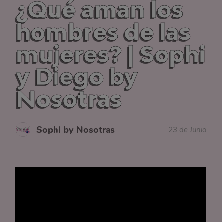
¿Qué aman los
hombres de las
mujeres? | Sophi
y Diego by
Nosotras
Sophi by Nosotras
23 de Junio