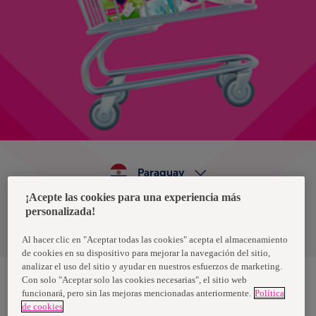
Paraguay
¡Acepte las cookies para una experiencia más
personalizada!
Política de privacidad de datos
Términos y condiciones
Al hacer clic en "Aceptar todas las cookies" acepta el almacenamiento
de cookies en su dispositivo para mejorar la navegación del sitio,
analizar el uso del sitio y ayudar en nuestros esfuerzos de marketing.
Con solo "Aceptar solo las cookies necesarias", el sitio web
funcionará, pero sin las mejoras mencionadas anteriormente.
Política
Nosotras, una marca de Essity - una compañía global líder en
de cookies
higiene y salud. Cada día, mil millones de personas, en todo el