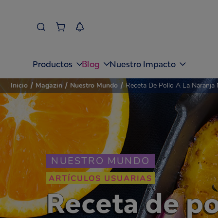
Blog
Productos
Nuestro Impacto
Inicio
/
Magazin
/
Nuestro Mundo
/
Receta De Pollo A La Naranja
NUESTRO MUNDO
ARTÍCULOS USUARIAS
Receta de pol