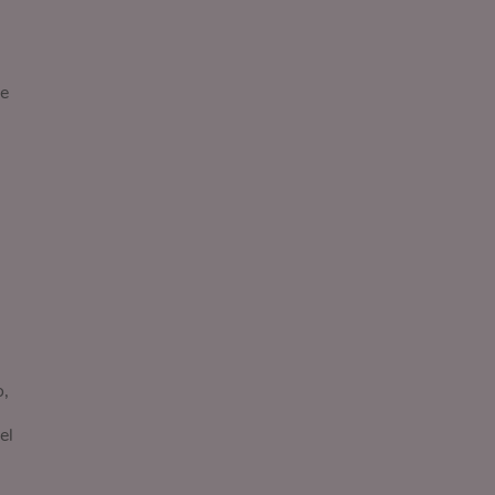
e
o,
el