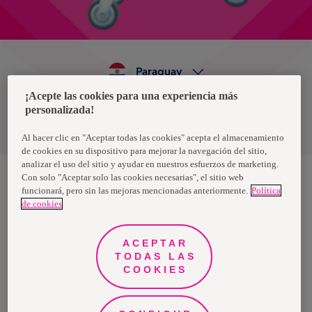
Paraguay
¡Acepte las cookies para una experiencia más
personalizada!
Política de privacidad de datos
Términos y condiciones
Al hacer clic en "Aceptar todas las cookies" acepta el almacenamiento
de cookies en su dispositivo para mejorar la navegación del sitio,
analizar el uso del sitio y ayudar en nuestros esfuerzos de marketing.
Con solo "Aceptar solo las cookies necesarias", el sitio web
funcionará, pero sin las mejoras mencionadas anteriormente.
Política
Nosotras, una marca de Essity - una compañía global líder en
de cookies
higiene y salud. Cada día, mil millones de personas, en todo el
mundo, utilizan nuestros productos, servicios y soluciones. Nuestro
propósito es romper barreras por el bienestar en beneficio de
consumidores, pacientes, cuidadores, clientes y la sociedad en
ACEPTAR
general. Vendemos en aproximadamente 150 países bajo las
TODAS LAS
principales marcas globales TENA y Tork, así como otras marcas
como Actimove, Cutimed, JOBST, Knix, Leukoplast, Libero, Libresse,
COOKIES
Lotus, Modibodi, Nosotras, Saba, Tempo, TOM Organic y Zewa. En
2024, Essity tuvo ventas de aproximadamente 13 mil millones de
euros y empleó a 36,000 personas. La sede de la compañía está
ubicada en Estocolmo, Suecia, y Essity cotiza en Nasdaq Estocolmo.