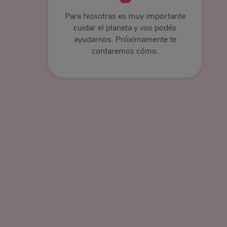
Para Nosotras es muy importante
cuidar el planeta y vos podés
ayudarnos. Próximamente te
contaremos cómo.