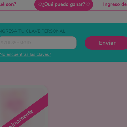
ué son?
¿Qué puedo ganar?
Ingreso de
INGRESA TU CLAVE PERSONAL:
Enviar
No encuentras las claves?
Próximamente