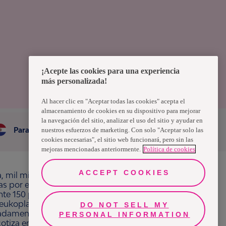
¡Acepte las cookies para una experiencia
más personalizada!
Al hacer clic en "Aceptar todas las cookies" acepta el
almacenamiento de cookies en su dispositivo para mejorar
la navegación del sitio, analizar el uso del sitio y ayudar en
Paraguay
nuestros esfuerzos de marketing. Con solo "Aceptar solo las
cookies necesarias", el sitio web funcionará, pero sin las
mejoras mencionadas anteriormente.
Política de cookies
ACCEPT COOKIES
a, mil millones de personas, en todo el mundo,
ras por el bienestar en beneficio de consumidores,
e 150 países bajo las principales marcas
ukoplast, Libero, Libresse, Lotus, Modibodi,
DO NOT SELL MY
adamente 13 mil millones de euros y empleó a
PERSONAL INFORMATION
 cotiza en Nasdaq Estocolmo. Más información en