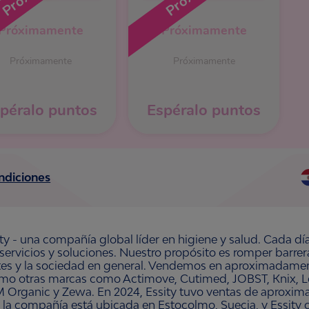
Próximamente
Próximamente
Próximamente
Próximamente
péralo puntos
Espéralo puntos
ndiciones
ty - una compañía global líder en higiene y salud. Cada dí
 servicios y soluciones. Nuestro propósito es romper barre
ntes y la sociedad en general. Vendemos en aproximadament
omo otras marcas como Actimove, Cutimed, JOBST, Knix, Le
 Organic y Zewa. En 2024, Essity tuvo ventas de aproxim
 la compañía está ubicada en Estocolmo, Suecia, y Essity