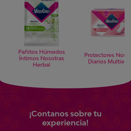
Pañitos Húmedos
Protectores Noso
Íntimos Nosotras
Diarios Multiesti
Herbal
¡
Contanos
sobre tu
experiencia!