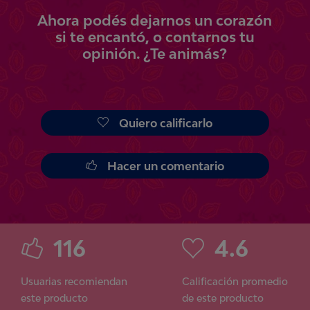
Ahora
podés
dejarnos un corazón
si te encantó, o contarnos tu
opinión.
¿Te animás?
Quiero calificarlo
Hacer un comentario
116
4.6
Usuarias recomiendan
Calificación promedio
este producto
de este producto