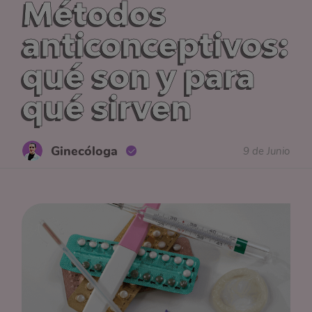
Métodos
anticonceptivos:
qué son y para
qué sirven
Ginecóloga
9 de Junio