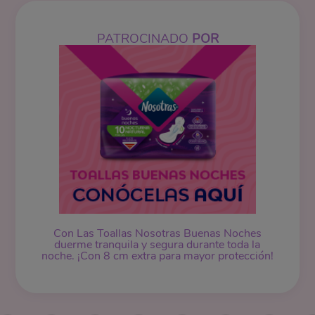
PATROCINADO
POR
Con Las Toallas Nosotras Buenas Noches
duerme tranquila y segura durante toda la
noche. ¡Con 8 cm extra para mayor protección!