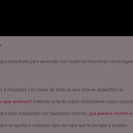
a.
 que prepárate para aprender con Sophi by Nosotras cómo logra
 a Nosotras y lo mejor de todo es que este en específico lo
lo que quieras!!
Además estarás súper distraída en casa y podrá
 que este maquillaje con taaantoos colores,
¡¡se parece mucho a
rque se ajusta a cualquier tipo de ropa que te pongas y puedes