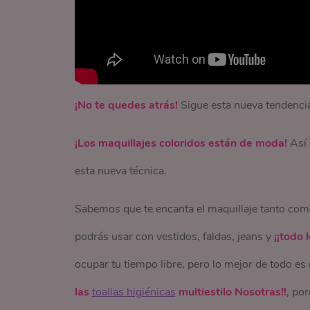
¡No te quedes atrás!
Sigue esta nueva tendenci
¡Los maquillajes coloridos están de moda!
Así
esta nueva técnica.
Sabemos que te encanta el maquillaje tanto como
podrás usar con vestidos, faldas, jeans y
¡¡todo 
ocupar tu tiempo libre, pero lo mejor de todo es
las
toallas higiénicas
multiestilo Nosotras!!
, po