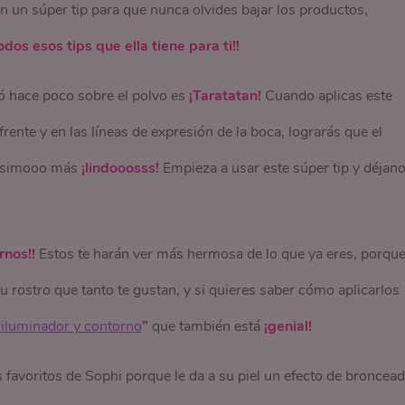
én un súper tip para que nunca olvides bajar los productos,
dos esos tips que ella tiene para ti!!
ó hace poco sobre el polvo es
¡Taratatan!
Cuando aplicas este
frente y en las líneas de expresión de la boca, lograrás que el
chísimooo más
¡lindooosss!
Empieza a usar este súper tip y déjan
ornos!!
Estos te harán ver más hermosa de lo que ya eres, porqu
u rostro que tanto te gustan, y si quieres saber cómo aplicarlos
 iluminador y contorno
”
que también está
¡genial!
 favoritos de Sophi porque le da a su piel un efecto de broncea