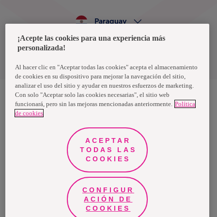
Paraguay
¡Acepte las cookies para una experiencia más
personalizada!
Política de privacidad de datos
Términos y condiciones
Al hacer clic en "Aceptar todas las cookies" acepta el almacenamiento
de cookies en su dispositivo para mejorar la navegación del sitio,
analizar el uso del sitio y ayudar en nuestros esfuerzos de marketing.
Con solo "Aceptar solo las cookies necesarias", el sitio web
funcionará, pero sin las mejoras mencionadas anteriormente.
Política
Nosotras, una marca de Essity - una compañía global líder en
de cookies
higiene y salud. Cada día, mil millones de personas, en todo el
mundo, utilizan nuestros productos, servicios y soluciones. Nuestro
propósito es romper barreras por el bienestar en beneficio de
consumidores, pacientes, cuidadores, clientes y la sociedad en
ACEPTAR
general. Vendemos en aproximadamente 150 países bajo las
TODAS LAS
principales marcas globales TENA y Tork, así como otras marcas
como Actimove, Cutimed, JOBST, Knix, Leukoplast, Libero, Libresse,
COOKIES
Lotus, Modibodi, Nosotras, Saba, Tempo, TOM Organic y Zewa. En
2024, Essity tuvo ventas de aproximadamente 13 mil millones de
euros y empleó a 36,000 personas. La sede de la compañía está
ubicada en Estocolmo, Suecia, y Essity cotiza en Nasdaq Estocolmo.
CONFIGUR
Más información en
www.essity.com
.
ACIÓN DE
COOKIES